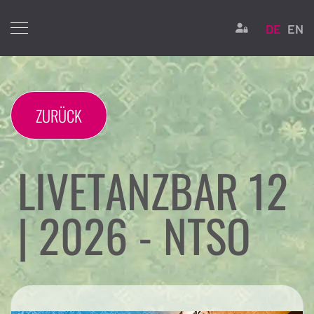
Sprache 
Login
DE
EN
ZURÜCK
LIVETANZBAR 12
| 2026 - NTSO